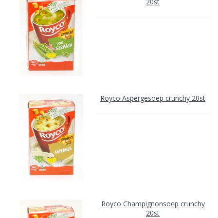
20st
Royco Aspergesoep crunchy 20st
Royco Champignonsoep crunchy
20st