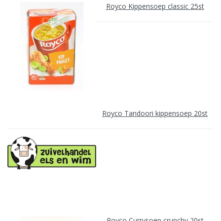
Royco Kippensoep classic 25st
Royco Tandoori kippensoep 20st
Royco Currysoep crunchy 20st