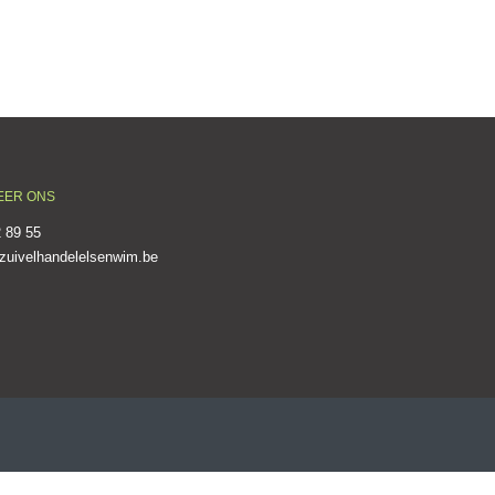
EER ONS
 89 55
zuivelhandelelsenwim.be